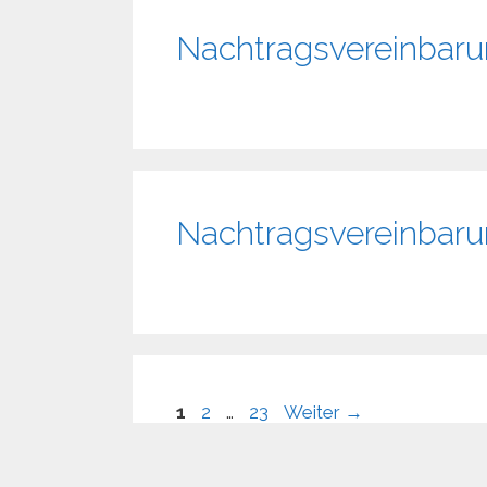
Nachtragsvereinbarun
Nachtragsvereinbarun
Seite
Seite
Seite
1
2
…
23
Weiter
→