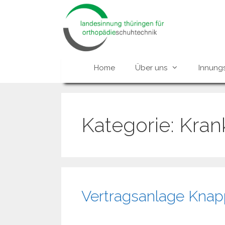
Zum
Inhalt
springen
Home
Über uns
Innung
Kategorie:
Kran
Vertragsanlage Knap