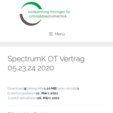
Zum
Inhalt
springen
Menü
SpectrumK OT Vertrag
05,23,24 2020
Download
9
Dateigröße
1.10 MB
Datei-Anzahl
1
Erstellungsdatum
11. März 2021
Zuletzt aktualisiert
26. März 2021