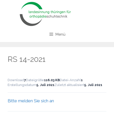
Zum
Inhalt
springen
Menü
RS 14-2021
Download
7
Dateigröße
116.03 KB
Datei-Anzahl
1
Erstellungsdatum
5. Juli 2021
Zuletzt aktualisiert
5. Juli 2021
Bitte melden Sie sich an