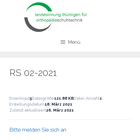
Zum
Inhalt
springen
Menü
RS 02-2021
Download
5
Dateigröße
121.88 KB
Datei-Anzahl
1
Erstellungsdatum
18. März 2021
Zuletzt aktualisiert
26. März 2021
Bitte melden Sie sich an