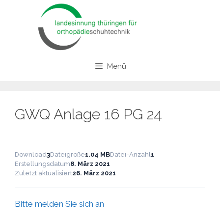
Zum
Inhalt
springen
Menü
GWQ Anlage 16 PG 24
Download
3
Dateigröße
1.04 MB
Datei-Anzahl
1
Erstellungsdatum
8. März 2021
Zuletzt aktualisiert
26. März 2021
Bitte melden Sie sich an