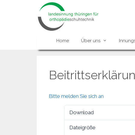
Zum
Inhalt
springen
Home
Über uns
Innung
Beitrittserklär
Bitte melden Sie sich an
Download
Dateigröße