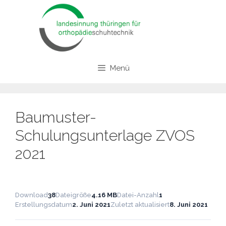
Zum
Inhalt
springen
Menü
Baumuster-
Schulungsunterlage ZVOS
2021
Download
38
Dateigröße
4.16 MB
Datei-Anzahl
1
Erstellungsdatum
2. Juni 2021
Zuletzt aktualisiert
8. Juni 2021