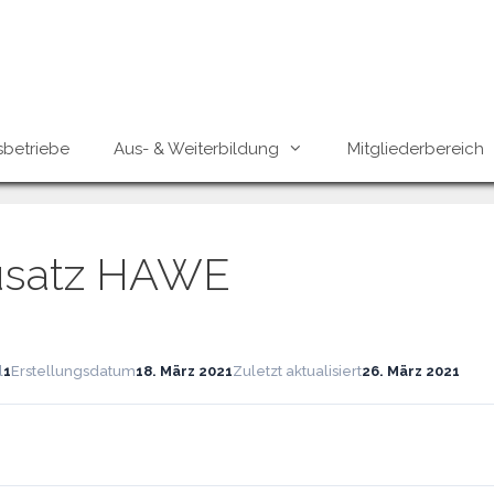
sbetriebe
Aus- & Weiterbildung
Mitgliederbereich
usatz HAWE
l
1
Erstellungsdatum
18. März 2021
Zuletzt aktualisiert
26. März 2021