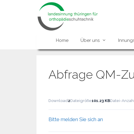
Zum
Inhalt
springen
Home
Über uns
Innung
Abfrage QM-Z
Download
2
Dateigröße
101.23 KB
Datei-Anzah
Bitte melden Sie sich an