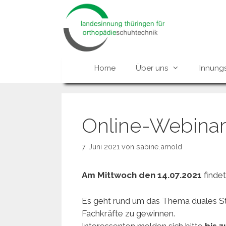
Zum
Inhalt
springen
Home
Über uns
Innung
Online-Webinar 
7. Juni 2021
von
sabine.arnold
Am Mittwoch den 14.07.2021
findet
Es geht rund um das Thema duales Stu
Fachkräfte zu gewinnen.
Interessenten melden sich bitte
bis 