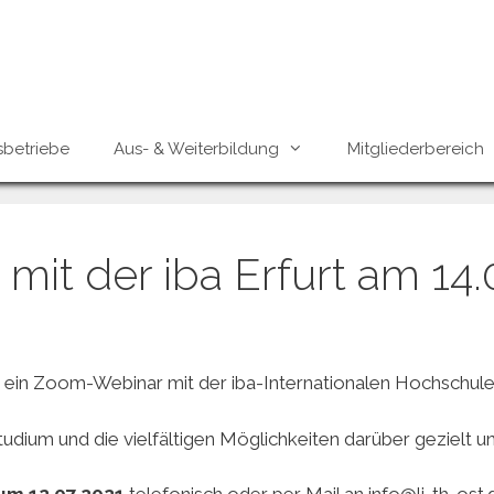
sbetriebe
Aus- & Weiterbildung
Mitgliederbereich
mit der iba Erfurt am 14.
 ein Zoom-Webinar mit der iba-Internationalen Hochschule
dium und die vielfältigen Möglichkeiten darüber gezielt 
zum 12.07.2021
telefonisch oder per Mail an info@li-th-ost.d